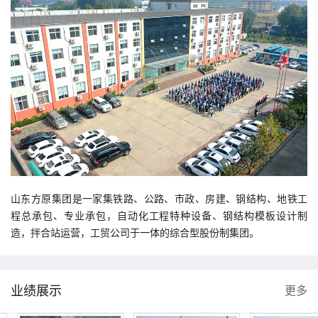
山东方原集团是一家集铁路、公路、市政、房建、钢结构、地铁工
程总承包、专业承包，自动化工程特种设备、钢结构模板设计制
造，拌合站运营，工贸公司于一体的综合型股份制集团。
业绩展示
更多