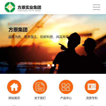
网站首页
关于我们
产品中心
资质专利