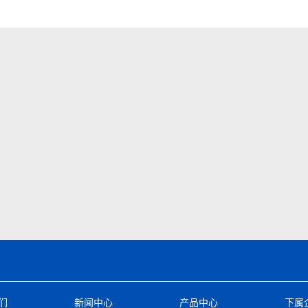
们
新闻中心
产品中心
下属