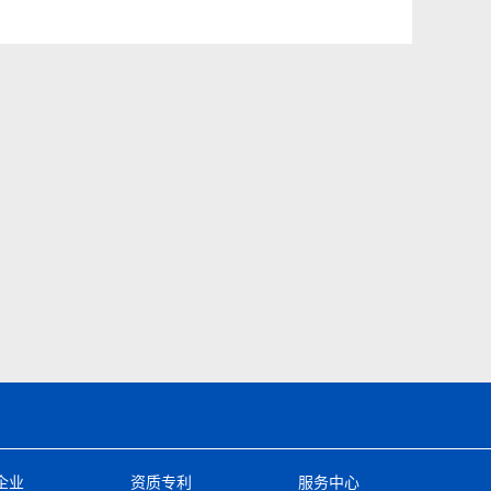
企业
资质专利
服务中心