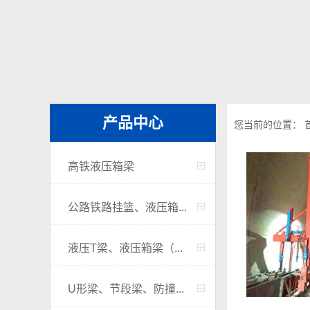
产品中心
您当前的位置：
高铁液压箱梁
公路铁路挂篮、液压箱...
液压T梁、液压箱梁（...
U形梁、节段梁、防撞...