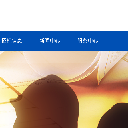
招标信息
新闻中心
服务中心