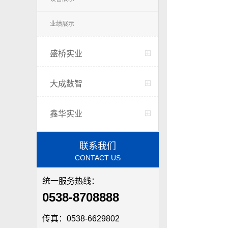
业绩展示
盛桥实业
大成数智
鑫华实业
联系我们
CONTACT US
统一服务热线：
0538-8708888
传真：0538-6629802