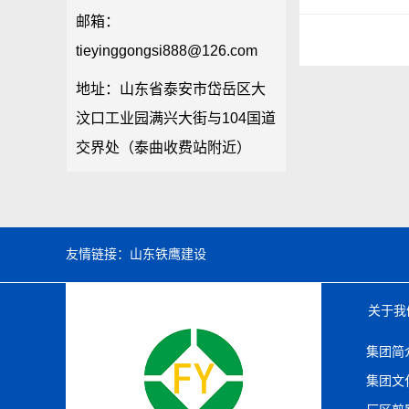
邮箱：
tieyinggongsi888@126.com
地址：山东省泰安市岱岳区大
汶口工业园满兴大街与104国道
交界处（泰曲收费站附近）
友情链接：
山东铁鹰建设
关于我
集团简
集团文