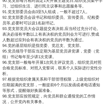
90.党支部每月相对固定1天开展主题党日,组织党员集中学
习、过组织生活、进行民主议事和志愿服务等。
91.党支部委员会由3至5人组成，一般不超过7人。
92.党支部委员会设书记和组织委员、宣传委员、纪检委
员等,必要时可以设1名副书记。
93.党支部党员大会议题提交表决前,应当经过充分讨论。
表决必须有半数以上有表决权的党员到会方可进行,赞成
人数超过应到会有表决权的党员的半数为通过。
94.党的基层组织是指党委、党总支、党支部。
95.党员领导干部应当定期为基层党员讲党课，党委（党
组）书记每年至少讲1次党课。
96.党支部一般每年开展1次民主评议党员，组织党员对照
合格党员标准、对照入党誓词，联系个人实际进行党性分
析。
97.根据党组织隶属关系和干部管理权限，上级党组织对
任期届满的党支部，一般提前6个月以发函或者电话通知
等形式，提醒做好换届准备。
98.党支部应按照规定，向党员和群众通报党的工作情
况，公开党内有关事务。