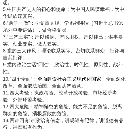
想。
5.中国共产党人的初心和使命：为中国人民谋幸福，为中
华民族谋复兴。
6.“两学一做”：学党章党规、学系列讲话（习近平总书记
系列重要讲话），做合格党员。
7.“三严三实”：严以修身、严以用权、严以律己；谋事要
实、创业要实、做人要实。
8.党的三大作风：理论联系实际、密切联系群众、批评与
自我批评。
9.党内政治生活“四性”：政治性、时代性、原则性、战斗
性。
全面建设社会主义现代化国家
10.“四个全面”：
、全面深化
改革、全面依法治国、全面从严治党。
11.四大考验：执政考验、改革开放考验、市场经济考
验、外部环境考验。
12.四大危险：精神懈怠的危险、能力不足的危险、脱离
群众的危险、消极腐败的危险。
13.四讲四有:讲政治有信念，讲规矩有纪律，讲道德有品
行，讲奉献有作为。