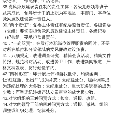
众纪律、工作纪律、生活纪律。
38.党风廉政建设责任制的责任主体：各级党政领导班子
及其成员，领导班子中的正职为本地区、本部门、本单位
党风廉政建设第一责任人。
39.“两个责任”：党委主体责任和纪委监督责任。各级党委
（党组）要切实担负党风廉政建设主体责任，各级纪委
（纪检组）要承担监督责任。
40．“一岗双责”：在履行本职岗位管理职责的同时，还要
对所在单位和分管领域的党风廉政建设负责。
41．八项规定：改进调查研究、精简会议活动、精简文件
简报、规范出访活动、改进警卫工作、改进新闻报道、严
格文稿发表、厉行勤俭节约。
42.“四种形态”：即开展批评和自我批评、约谈函询，
让“红红脸、出出汗”成为常态；党纪轻处分、组织调整成
为违纪处理的大多数；党纪重处分、重大职务调整的成为
少数；严重违纪涉嫌违法立案审查的成为极少数。
43.对党组织的三种问责方式：检查、通报、改组。
44.对党的领导干部的四种问责方式：通报、诫勉、组织
调整或组织处理、纪律处分。